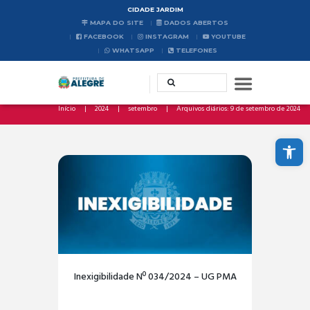
CIDADE JARDIM
MAPA DO SITE
DADOS ABERTOS
FACEBOOK
INSTAGRAM
YOUTUBE
WHATSAPP
TELEFONES
Início
2024
setembro
Arquivos diários: 9 de setembro de 2024
Abrir a barra de ferramentas
Inexigibilidade Nº 034/2024 – UG PMA