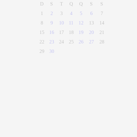
D
S
T
Q
Q
S
S
1
2
3
4
5
6
7
8
9
10
11
12
13
14
15
16
17
18
19
20
21
22
23
24
25
26
27
28
29
30
(28) 3300-0100
Parque Getúlio Vargas, n° 01, Centro
Alegre - Espírito Santo
CEP 29500-000