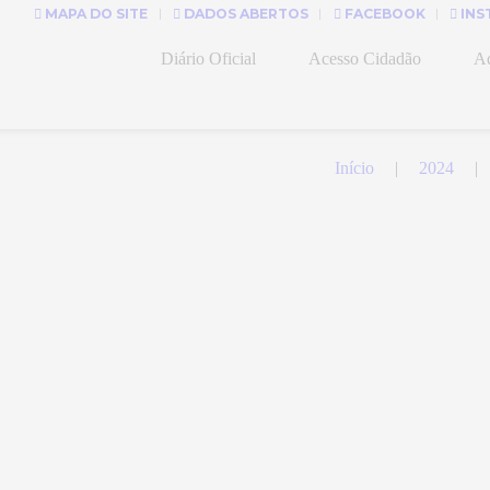
MAPA DO SITE
DADOS ABERTOS
FACEBOOK
INS
Diário Oficial
Acesso Cidadão
Ad
Início
2024