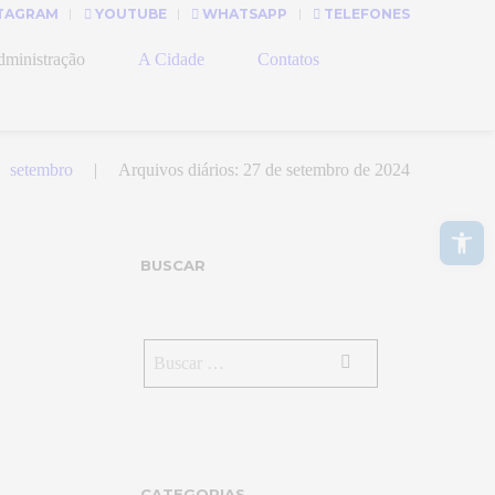
TAGRAM
YOUTUBE
WHATSAPP
TELEFONES
ministração
A Cidade
Contatos
setembro
Arquivos diários: 27 de setembro de 2024
Abrir a barra de ferramentas
BUSCAR
CATEGORIAS