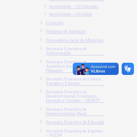
Inexibilidade – UG Educação
Inexibilidade – UG Saúde
Licitações
Pesquisas de Satisfação
Procuradoria Geral do Município
Secretaria Executiva de
Administração
Secretaria Executiva de
Assistência Social e Direitos
Humanos
Secretaria Executiva de Cultura,
Turismo e Esportes
Secretaria Executiva de
Desenvolvimento Econômico,
Inovação e Turismo – SEDEIT
Secretaria Executiva de
Desenvolvimento Rural
Secretaria Executiva de Educação
Secretaria Executiva de Esportes
– SEESP