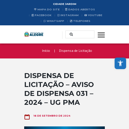
CIDADE JARDIM
MAPA DO SITE
DADOS ABERTOS
FACEBOOK
INSTAGRAM
YOUTUBE
WHATSAPP
TELEFONES
Início
Dispensa de Licitação
Abrir a barra de ferramentas
DISPENSA DE
LICITAÇÃO – AVISO
DE DISPENSA 031 –
2024 – UG PMA
16 DE SETEMBRO DE 2024