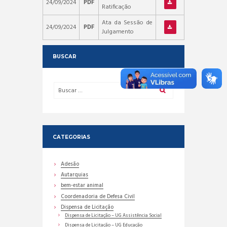
24/09/2024
PDF
Ratificação
Ata da Sessão de
24/09/2024
PDF
Julgamento
BUSCAR
CATEGORIAS
Adesão
Autarquias
bem-estar animal
Coordenadoria de Defesa Civil
Dispensa de Licitação
Dispensa de Licitação – UG Assistência Social
Dispensa de Licitação – UG Educação