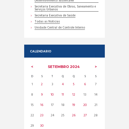
Desenvolvimento Sustentável
Secretaria Executiva de Obras, Saneamento e
Serviços Urbanos
Secretaria Executiva de Saúde
Todas as Noticias
Unidade Central de Controle Interno
CALENDARIO
SETEMBRO
2024
D
S
T
Q
Q
S
S
1
2
3
4
5
6
7
8
9
10
11
12
13
14
15
16
17
18
19
20
21
22
23
24
25
26
27
28
29
30