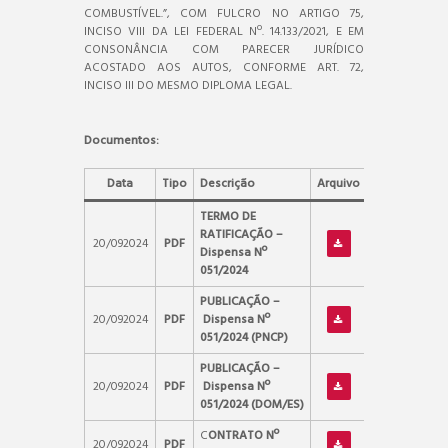
COMBUSTÍVEL.”, COM FULCRO NO ARTIGO 75,
INCISO VIII DA LEI FEDERAL Nº. 14.133/2021, E EM
CONSONÂNCIA COM PARECER JURÍDICO
ACOSTADO AOS AUTOS, CONFORME ART. 72,
INCISO III DO MESMO DIPLOMA LEGAL.
Documentos:
Data
Tipo
Descrição
Arquivo
TERMO DE
RATIFICAÇÃO –
20/092024
PDF
Dispensa Nº
051/2024
PUBLICAÇÃO –
20/092024
PDF
Dispensa Nº
051/2024
(PNCP)
PUBLICAÇÃO –
20/092024
PDF
Dispensa Nº
051/2024
(DOM/ES)
C
ONTRATO Nº
20/092024
PDF