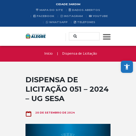
CIDADE JARDIM
MAPA DO SITE
DADOS ABERTOS
FACEBOOK
INSTAGRAM
YOUTUBE
WHATSAPP
TELEFONES
Início
Dispensa de Licitação
Abrir a barra de ferramentas
DISPENSA DE
LICITAÇÃO 051 – 2024
– UG SESA
20 DE SETEMBRO DE 2024