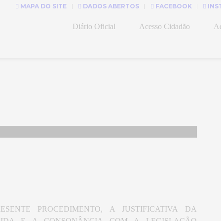
MAPA DO SITE
DADOS ABERTOS
FACEBOOK
INS
Diário Oficial
Acesso Cidadão
Ad
SENTE PROCEDIMENTO, A JUSTIFICATIVA DA
DIDA E A CONSONÂNCIA COM A LEGISLAÇÃO