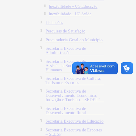
Inexibilidade – UG Educação
Inexibilidade – UG Saúde
Licitações
Pesquisas de Satisfação
Procuradoria Geral do Município
Secretaria Executiva de
Administração
Secretaria Executiva de
Assistência Social e Direitos
Humanos
Secretaria Executiva de Cultura,
Turismo e Esportes
Secretaria Executiva de
Desenvolvimento Econômico,
Inovação e Turismo – SEDEIT
Secretaria Executiva de
Desenvolvimento Rural
Secretaria Executiva de Educação
Secretaria Executiva de Esportes
– SEESP