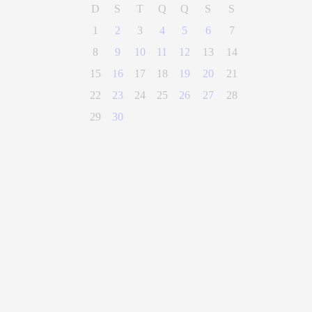
D
S
T
Q
Q
S
S
1
2
3
4
5
6
7
8
9
10
11
12
13
14
15
16
17
18
19
20
21
22
23
24
25
26
27
28
29
30
(28) 3300-0100
Parque Getúlio Vargas, n° 01, Centro
Alegre - Espírito Santo
CEP 29500-000