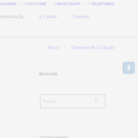
TAGRAM
YOUTUBE
WHATSAPP
TELEFONES
ministração
A Cidade
Contatos
Início
Dispensa de Licitação
Abrir a barra de ferramentas
BUSCAR
CATEGORIAS