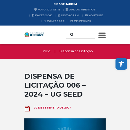
CIDADE JARDIM
MAPA DO SITE
DADOS ABERTOS
FACEBOOK
INSTAGRAM
YOUTUBE
WHATSAPP
TELEFONES
Início
Dispensa de Licitação
Abrir a barra de ferramentas
DISPENSA DE
LICITAÇÃO 006 –
2024 – UG SEED
20 DE SETEMBRO DE 2024