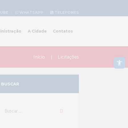
UBE
WHATSAPP
TELEFONES
inistração
A Cidade
Contatos
Abrir a barra de ferramentas
Início
Licitações
BUSCAR