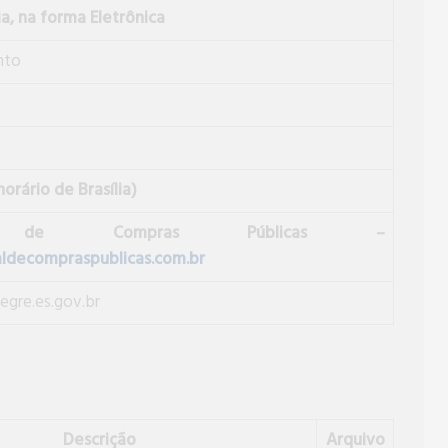
a, na forma Eletrônica
nto
orário de Brasília)
l de Compras Públicas –
decompraspublicas.com.br
gre.es.gov.br
Descrição
Arquivo