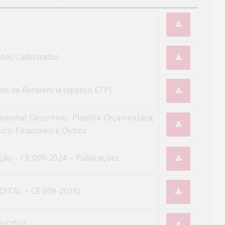
otes Cadastrados
mo de Referência (apenso ETP)
orial Descritivo, Planilha Orçamentária,
ico-Financeiro e Outros
ação – CE 009-2024 – Publicações
EDITAL – CE 009-2024)
710/2024