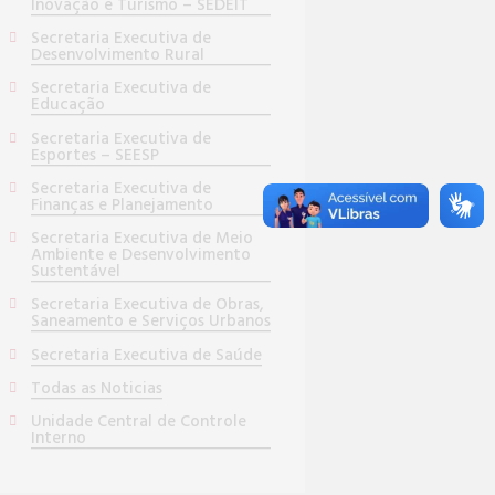
Inovação e Turismo – SEDEIT
Secretaria Executiva de
Desenvolvimento Rural
Secretaria Executiva de
Educação
Secretaria Executiva de
Esportes – SEESP
Secretaria Executiva de
Finanças e Planejamento
Secretaria Executiva de Meio
Ambiente e Desenvolvimento
Sustentável
Secretaria Executiva de Obras,
Saneamento e Serviços Urbanos
Secretaria Executiva de Saúde
Todas as Noticias
Unidade Central de Controle
Interno