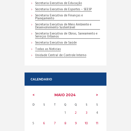
Secretaria Executiva de Educação
Secretaria Executiva de Esportes – SEESP
Secretaria Executiva de Finanças e
Planejamento
Secretaria Executiva de Meio Ambiente e
Desenvolvimento Sustentável
Secretaria Executiva de Obras, Saneamento e
Serviços Urbanos
Secretaria Executiva de Saúde
Todas as Noticias
Unidade Central de Controle Interno
CALENDARIO
MAIO
2024
D
S
T
Q
Q
S
S
1
2
3
4
5
6
7
8
9
10
11