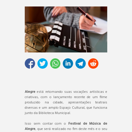
Alegre
está retomando suas vocações artísticas e
criativas, com o lançamento recente de um filme
produzido na cidade, apresentações teatrais
diversas e um amplo Espaço Cultural, que funciona
junto da Biblioteca Municipal.
Isso sem contar com o
Festival de Música de
Alegre
, que será realizado no fim deste mês e o seu