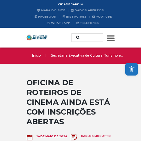
CIDADE JARDIM
MAPA DO SITE
DADOS ABERTOS
FACEBOOK
INSTAGRAM
YOUTUBE
WHATSAPP
TELEFONES
Início
Secretaria Executiva de Cultura, Turismo e...
Abrir a barra de ferramentas
OFICINA DE
ROTEIROS DE
CINEMA AINDA ESTÁ
COM INSCRIÇÕES
ABERTAS
CARLOS MOBUTTO
14 DE MAIO DE 2024