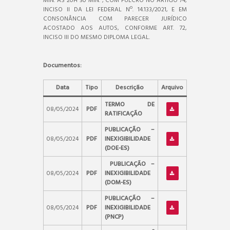
MIN. AS 20H 30 MIN.”, COM FULCRO NO ARTIGO 74,
INCISO II DA LEI FEDERAL Nº. 14.133/2021, E EM
CONSONÂNCIA COM PARECER JURÍDICO
ACOSTADO AOS AUTOS, CONFORME ART. 72,
INCISO III DO MESMO DIPLOMA LEGAL.
Documentos:
Data
Tipo
Descrição
Arquivo
TERMO DE
08/05/2024
PDF
RATIFICAÇÃO
PUBLICAÇÃO –
08/05/2024
PDF
INEXIGIBILIDADE
(DOE-ES)
PUBLICAÇÃO –
08/05/2024
PDF
INEXIGIBILIDADE
(DOM-ES)
PUBLICAÇÃO –
08/05/2024
PDF
INEXIGIBILIDADE
(PNCP)