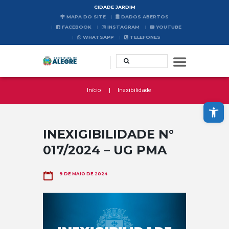
CIDADE JARDIM
MAPA DO SITE
DADOS ABERTOS
FACEBOOK
INSTAGRAM
YOUTUBE
WHATSAPP
TELEFONES
Início
Inexibilidade
Abrir a barra de ferramentas
INEXIGIBILIDADE N°
017/2024 – UG PMA
9 DE MAIO DE 2024