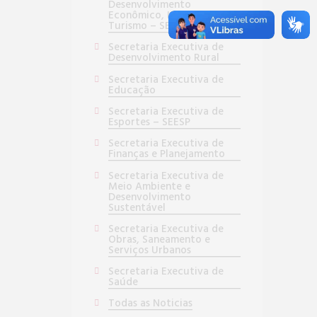
Desenvolvimento
Econômico, Inovação e
Turismo – SEDEIT
Secretaria Executiva de
Desenvolvimento Rural
Secretaria Executiva de
Educação
Secretaria Executiva de
Esportes – SEESP
Secretaria Executiva de
Finanças e Planejamento
Secretaria Executiva de
Meio Ambiente e
Desenvolvimento
Sustentável
Secretaria Executiva de
Obras, Saneamento e
Serviços Urbanos
Secretaria Executiva de
Saúde
Todas as Noticias