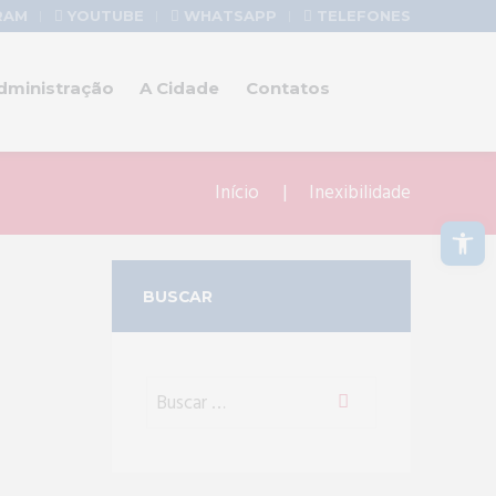
RAM
YOUTUBE
WHATSAPP
TELEFONES
dministração
A Cidade
Contatos
Início
Inexibilidade
Abrir a barra de ferramentas
BUSCAR