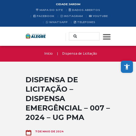
CIDADE JARDIM
MAPA DO SITE
DADOS ABERTOS
FACEBOOK
INSTAGRAM
YOUTUBE
WHATSAPP
TELEFONES
Início
Dispensa de Licitação
Abrir a barra de ferramentas
DISPENSA DE
LICITAÇÃO –
DISPENSA
EMERGÊNCIAL – 007 –
2024 – UG PMA
7 DE MAIO DE 2024