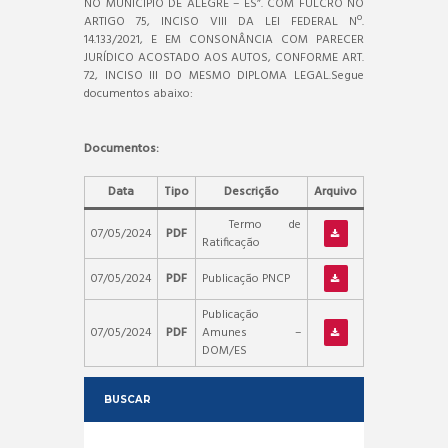
NO MUNICÍPIO DE ALEGRE – ES”. COM FULCRO NO
ARTIGO 75, INCISO VIII DA LEI FEDERAL Nº.
14.133/2021, E EM CONSONÂNCIA COM PARECER
JURÍDICO ACOSTADO AOS AUTOS, CONFORME ART.
72, INCISO III DO MESMO DIPLOMA LEGAL.Segue
documentos abaixo:
Documentos:
Data
Tipo
Descrição
Arquivo
Termo de
07/05/2024
PDF
Ratificação
07/05/2024
PDF
Publicação PNCP
Publicação
07/05/2024
PDF
Amunes –
DOM/ES
BUSCAR