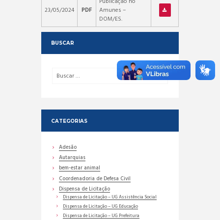
Publicação no
23/05/2024
PDF
Amunes –
DOM/ES.
BUSCAR
CATEGORIAS
Adesão
Autarquias
bem-estar animal
Coordenadoria de Defesa Civil
Dispensa de Licitação
Dispensa de Licitação – UG Assistência Social
Dispensa de Licitação – UG Educação
Dispensa de Licitação – UG Prefeitura