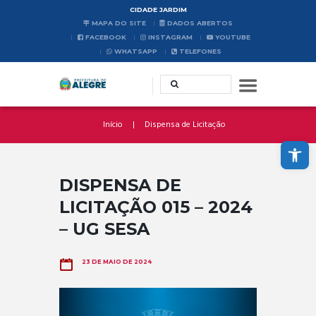
CIDADE JARDIM
MAPA DO SITE
DADOS ABERTOS
FACEBOOK
INSTAGRAM
YOUTUBE
WHATSAPP
TELEFONES
Início
Dispensa de Licitação
Abrir a barra de ferramentas
DISPENSA DE
LICITAÇÃO 015 – 2024
– UG SESA
23 DE MAIO DE 2024