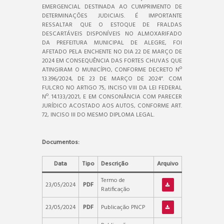
EMERGENCIAL DESTINADA AO CUMPRIMENTO DE
DETERMINAÇÕES JUDICIAIS. É IMPORTANTE
RESSALTAR QUE O ESTOQUE DE FRALDAS
DESCARTÁVEIS DISPONÍVEIS NO ALMOXARIFADO
DA PREFEITURA MUNICIPAL DE ALEGRE, FOI
AFETADO PELA ENCHENTE NO DIA 22 DE MARÇO DE
2024 EM CONSEQUÊNCIA DAS FORTES CHUVAS QUE
ATINGIRAM O MUNICÍPIO, CONFORME DECRETO Nº
13.396/2024, DE 23 DE MARÇO DE 2024”. COM
FULCRO NO ARTIGO 75, INCISO VIII DA LEI FEDERAL
Nº. 14.133/2021, E EM CONSONÂNCIA COM PARECER
JURÍDICO ACOSTADO AOS AUTOS, CONFORME ART.
72, INCISO III DO MESMO DIPLOMA LEGAL.
Documentos:
Data
Tipo
Descrição
Arquivo
Termo de
23/05/2024
PDF
Ratificação
23/05/2024
PDF
Publicação PNCP