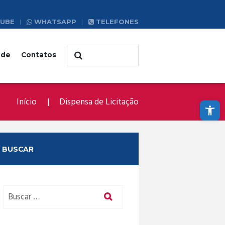
UBE
WHATSAPP
TELEFONES
ade
Contatos
Abrir a barra de ferramentas
Início
Dispensa de Licitação
BUSCAR