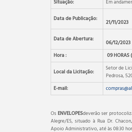
Situação:
Em andame
Data de Publicação:
21/11/2023
Data de Abertura:
06/12/2023
Hora :
09 HORAS (h
Setor de Lic
Local da Licitação:
Pedrosa, 520
E-mail:
compras@ale
Os
ENVELOPES
deverão ser protocoliz
Alegre/ES, situado à Rua Dr. Chacon
Apoio Administrativo, até às 08:30 ho