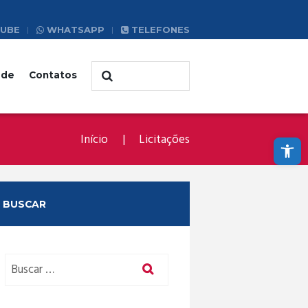
UBE
WHATSAPP
TELEFONES
ade
Contatos
Abrir a barra de ferramentas
Início
Licitações
BUSCAR