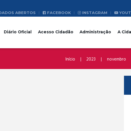
DADOS ABERTOS
FACEBOOK
INSTAGRAM
YOUT
Diário Oficial
Acesso Cidadão
Administração
A Cid
Início
2023
novembro