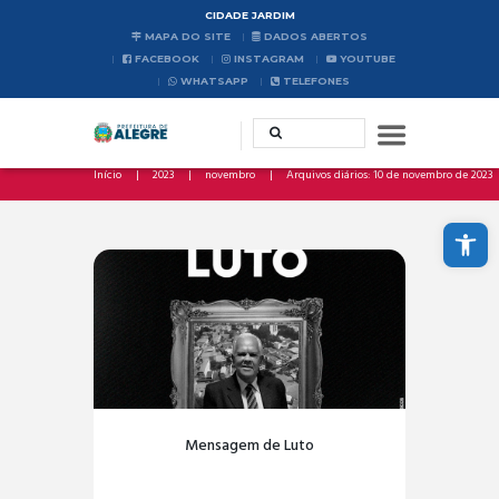
CIDADE JARDIM
MAPA DO SITE
DADOS ABERTOS
FACEBOOK
INSTAGRAM
YOUTUBE
WHATSAPP
TELEFONES
Início
2023
novembro
Arquivos diários: 10 de novembro de 2023
Abrir a barra de ferramentas
Mensagem de Luto