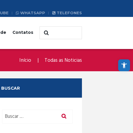
UBE
WHATSAPP
TELEFONES
ade
Contatos
Abrir a barra de ferramentas
Início
Todas as Noticias
BUSCAR