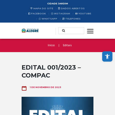
CIDADE JARDIM
MAPA DO SITE
DADOS ABERTOS
FACEBOOK
INSTAGRAM
YOUTUBE
WHATSAPP
TELEFONES
Início
Editais
Abrir a barra de ferramentas
EDITAL 001/2023 –
COMPAC
1 DE NOVEMBRO DE 2023