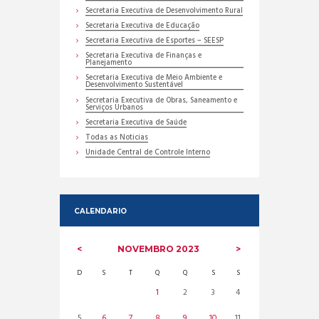
Secretaria Executiva de Desenvolvimento Rural
Secretaria Executiva de Educação
Secretaria Executiva de Esportes – SEESP
Secretaria Executiva de Finanças e
Planejamento
Secretaria Executiva de Meio Ambiente e
Desenvolvimento Sustentável
Secretaria Executiva de Obras, Saneamento e
Serviços Urbanos
Secretaria Executiva de Saúde
Todas as Noticias
Unidade Central de Controle Interno
CALENDARIO
NOVEMBRO
2023
D
S
T
Q
Q
S
S
1
2
3
4
5
6
7
8
9
10
11