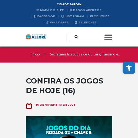
CIDADE JARDIM
MAPA DO SITE
DADOS ABERTOS
FACEBOOK
INSTAGRAM
YOUTUBE
WHATSAPP
TELEFONES
Início
Secretaria Executiva de Cultura, Turismo e...
Abrir a barra de ferramentas
CONFIRA OS JOGOS
DE HOJE (16)
16 DE NOVEMBRO DE 2023