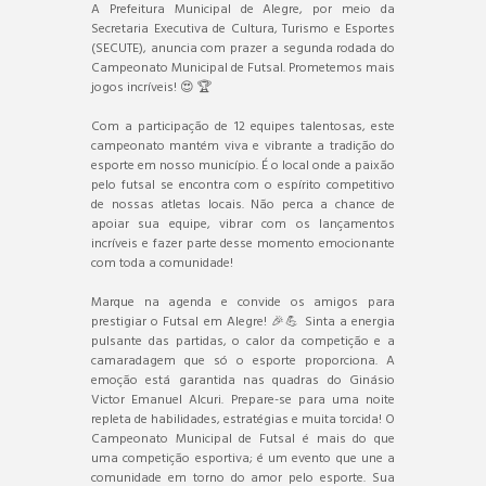
A Prefeitura Municipal de Alegre, por meio da
Secretaria Executiva de Cultura, Turismo e Esportes
(SECUTE), anuncia com prazer a segunda rodada do
Campeonato Municipal de Futsal. Prometemos mais
jogos incríveis! 😍 🏆
Com a participação de 12 equipes talentosas, este
campeonato mantém viva e vibrante a tradição do
esporte em nosso município. É o local onde a paixão
pelo futsal se encontra com o espírito competitivo
de nossas atletas locais. Não perca a chance de
apoiar sua equipe, vibrar com os lançamentos
incríveis e fazer parte desse momento emocionante
com toda a comunidade!
Marque na agenda e convide os amigos para
prestigiar o Futsal em Alegre! 🎉💪 Sinta a energia
pulsante das partidas, o calor da competição e a
camaradagem que só o esporte proporciona. A
emoção está garantida nas quadras do Ginásio
Victor Emanuel Alcuri. Prepare-se para uma noite
repleta de habilidades, estratégias e muita torcida! O
Campeonato Municipal de Futsal é mais do que
uma competição esportiva; é um evento que une a
comunidade em torno do amor pelo esporte. Sua