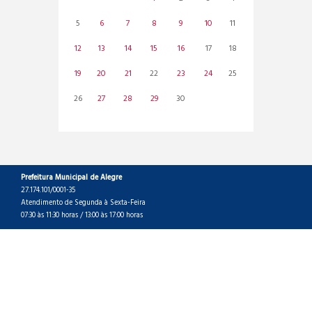
5
6
7
8
9
10
11
12
13
14
15
16
17
18
19
20
21
22
23
24
25
26
27
28
29
30
Prefeitura Municipal de Alegre
27.174.101/0001-35
Atendimento de Segunda à Sexta-Feira
07:30 às 11:30 horas / 13:00 às 17:00 horas