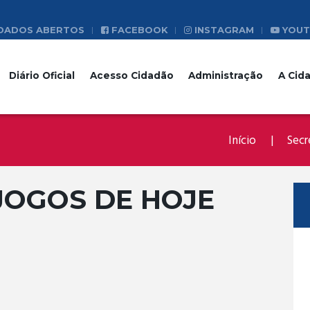
DADOS ABERTOS
FACEBOOK
INSTAGRAM
YOUT
Diário Oficial
Acesso Cidadão
Administração
A Cid
Início
Secr
JOGOS DE HOJE