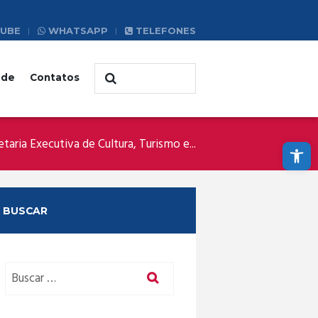
UBE
WHATSAPP
TELEFONES
ade
Contatos
Abrir a barra de ferramentas
etaria Executiva de Cultura, Turismo e...
BUSCAR