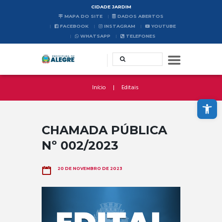
CIDADE JARDIM
MAPA DO SITE
DADOS ABERTOS
FACEBOOK
INSTAGRAM
YOUTUBE
WHATSAPP
TELEFONES
Início
Editais
Abrir a barra de ferramentas
CHAMADA PÚBLICA
Nº 002/2023
20 DE NOVEMBRO DE 2023