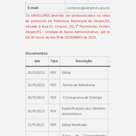
E-mail:
compras@alegre.es.gov.br
Os ENVELOPES deverão ser protocolizados no setor
de protocolo da Prefeitura Municipal de Alegre/ES,
situado à Rua Dr. Chacon, 212, 1º Pavimento, Centro,
Alegre/ES – Unidade de Apoio Administrativo, até às
08:30 horas do dia 19 de DEZEMBRO de 2023.
Documentos:
ata
Tipo
Descrição
Arquivo
20/11/2023
PDF
Edital
20/11/2023
PDF
Termo de Referência
20/11/2023
PDF
Cronograma de Entrega
Especificações dos Gêneros
20/11/2023
PDF
Alimentícios
22/11/2023
PDF
Edital Retificado
Aviso de Chamamento