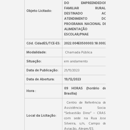
DO EMPREENDEDOR
FAMILIAR RURAL,
Objeto Licitado:
DESTINADO AO
ATENDIMENTO DO
PROGRAMA NACIONAL DE
ALIMENTAÇÃO
ESCOLAR/PNAE
Cód. CidadES/TCE-ES:
2022.004E0500003.18.0002
Modalidade:
Chamada Pública
Situação:
em andamento
Data de Publicação:
21/11/2023
Data de Abertura:
19/12/2023
09 HORAS (horário de
Hora :
Brasília)
Centro de Referência de
Assistência Social
“Sebastião Dino” – CRAS,
Local da Licitação:
com sede na Rua José
Silveira, s/n, Campo de
Aviação, Alegre/ES.