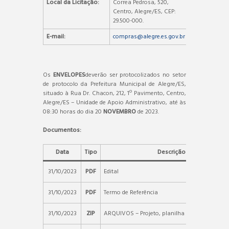
Local da Licitação:
Correa Pedrosa, 520,
Centro, Alegre/ES, CEP:
29.500-000.
E-mail:
compras@alegre.es.gov.br
Os
ENVELOPES
deverão ser protocolizados no setor
de protocolo da Prefeitura Municipal de Alegre/ES,
situado à Rua Dr. Chacon, 212, 1º Pavimento, Centro,
Alegre/ES – Unidade de Apoio Administrativo, até às
08:30 horas do dia 20
NOVEMBRO
de 2023.
Documentos:
Data
Tipo
Descrição
31/10/2023
PDF
Edital
31/10/2023
PDF
Termo de Referência
31/10/2023
ZIP
ARQUIVOS – Projeto, planilha e outros