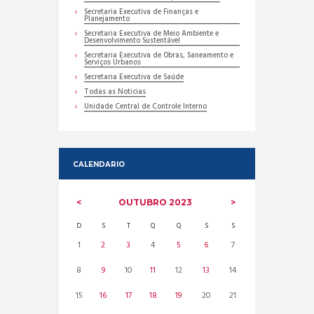
Secretaria Executiva de Finanças e
Planejamento
Secretaria Executiva de Meio Ambiente e
Desenvolvimento Sustentável
Secretaria Executiva de Obras, Saneamento e
Serviços Urbanos
Secretaria Executiva de Saúde
Todas as Noticias
Unidade Central de Controle Interno
CALENDARIO
OUTUBRO
2023
D
S
T
Q
Q
S
S
1
2
3
4
5
6
7
8
9
10
11
12
13
14
15
16
17
18
19
20
21