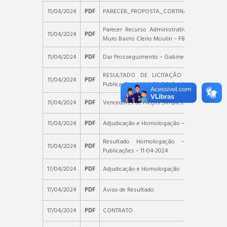
11/04/2024
PDF
PARECER_PROPOSTA_CORTINA_CLERIO_MOU
Parecer Recurso Administrativo – TP 029-20
11/04/2024
PDF
Muro Bairro Clerio Moulin – FBT INFRAESTRU
11/04/2024
PDF
Dar Prosseguimento – Gabinete do Prefeito
RESULTADO DE LICITAÇÃO – TP 029-202
11/04/2024
PDF
Publicações AMUNES E DIO – 10-04-2024
11/04/2024
PDF
Vencedores de Preços Simples
11/04/2024
PDF
Adjudicação e Homologação – TP 029-2023
Resultado Homologação – TP 029-202
11/04/2024
PDF
Publicações – 11-04-2024
17/04/2024
PDF
Adjudicação e Homologação
17/04/2024
PDF
Aviso de Resultado
17/04/2024
PDF
CONTRATO