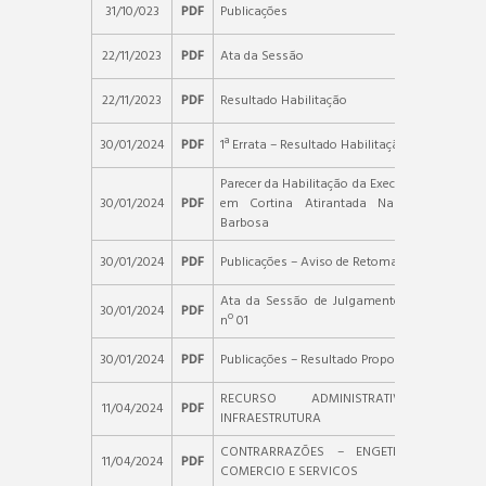
31/10/023
PDF
Publicações
22/11/2023
PDF
Ata da Sessão
22/11/2023
PDF
Resultado Habilitação
30/01/2024
PDF
1ª Errata – Resultado Habilitação – Publicaçõe
Parecer da Habilitação da Execução da Conte
30/01/2024
PDF
em Cortina Atirantada Na Rua Celso L
Barbosa
30/01/2024
PDF
Publicações – Aviso de Retomada de Sessão
Ata da Sessão de Julgamento – Compleme
30/01/2024
PDF
nº 01
30/01/2024
PDF
Publicações – Resultado Propostas
RECURSO ADMINISTRATIVO – 
11/04/2024
PDF
INFRAESTRUTURA
CONTRARRAZÕES – ENGETECH ENGENHA
11/04/2024
PDF
COMERCIO E SERVICOS