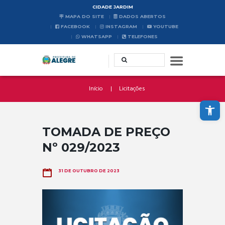
CIDADE JARDIM
MAPA DO SITE
DADOS ABERTOS
FACEBOOK
INSTAGRAM
YOUTUBE
WHATSAPP
TELEFONES
Início
Licitações
Abrir a barra de ferramentas
TOMADA DE PREÇO
Nº 029/2023
31 DE OUTUBRO DE 2023