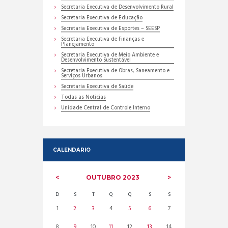
Secretaria Executiva de Desenvolvimento Rural
Secretaria Executiva de Educação
Secretaria Executiva de Esportes – SEESP
Secretaria Executiva de Finanças e
Planejamento
Secretaria Executiva de Meio Ambiente e
Desenvolvimento Sustentável
Secretaria Executiva de Obras, Saneamento e
Serviços Urbanos
Secretaria Executiva de Saúde
Todas as Noticias
Unidade Central de Controle Interno
CALENDARIO
OUTUBRO
2023
D
S
T
Q
Q
S
S
1
2
3
4
5
6
7
8
9
10
11
12
13
14