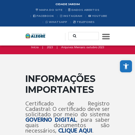
CIDADE JARDIM
MAPA DO SITE
DADOS ABERTOS
FACEBOOK
INSTAGRAM
YOUTUBE
WHATSAPP
TELEFONES
Início
2023
Arquivos Mensais: outubro 2023
Abrir a barra de ferramentas
INFORMAÇÕES
IMPORTANTES
Certificado de Registro
Cadastral: O certificado deve ser
solicitado por meio do sistema
GOVERNO DIGITAL
, para saber
quais documentos são
necessários,
CLIQUE AQUI
.