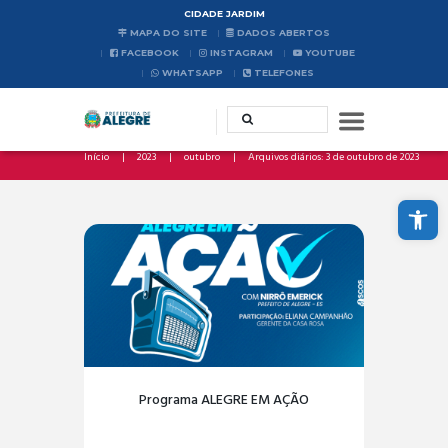
CIDADE JARDIM
MAPA DO SITE
DADOS ABERTOS
FACEBOOK
INSTAGRAM
YOUTUBE
WHATSAPP
TELEFONES
Início
2023
outubro
Arquivos diários: 3 de outubro de 2023
Abrir a barra de ferramentas
Programa ALEGRE EM AÇÃO