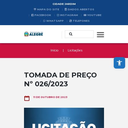
CIDADE JARDIM
MAPA DO SITE
DADOS ABERTOS
FACEBOOK
INSTAGRAM
YOUTUBE
WHATSAPP
TELEFONES
Início
Licitações
Abrir a barra de ferramentas
TOMADA DE PREÇO
Nº 026/2023
11 DE OUTUBRO DE 2023