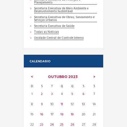
Planejamento
Secretaria Executiva de Meio Ambiente e
Desenvolvimento Sustentável
Secretaria Executiva de Obras, Saneamento e
Serviços Urbanos
Secretaria Executiva de Saúde
Todas as Noticias
Unidade Central de Controle Interno
CALENDARIO
OUTUBRO
2023
D
S
T
Q
Q
S
S
1
2
3
4
5
6
7
8
9
10
11
12
13
14
15
16
17
18
19
20
21
22
23
24
25
26
27
28