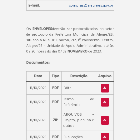
E-mail:
compras@alegre.es.gov.br
Os
ENVELOPES
deverão ser protocolizados no setor
de protocolo da Prefeitura Municipal de Alegre/ES,
situado à Rua Dr. Chacon, 212, 1º Pavimento, Centro,
Alegre/ES – Unidade de Apoio Administrativo, até às
08:30 horas do dia 07 de
NOVEMBRO
de 2023.
Documentos:
Data
Tipo
Descrição
Arquivo
11/10/2023
PDF
Edital
Termo de
11/10/2023
PDF
Referência
ARQUIVOS –
11/10/2023
ZIP
Projeto, planilha e
outros
11/10/2023
PDF
Publicações