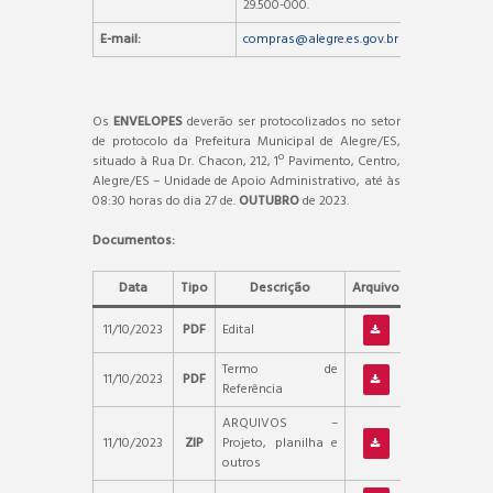
29.500-000.
E-mail:
compras@alegre.es.gov.br
Os
ENVELOPES
deverão ser protocolizados no setor
de protocolo da Prefeitura Municipal de Alegre/ES,
situado à Rua Dr. Chacon, 212, 1º Pavimento, Centro,
Alegre/ES – Unidade de Apoio Administrativo, até às
08:30 horas do dia 27 de.
OUTUBRO
de 2023.
Documentos:
Data
Tipo
Descrição
Arquivo
11/10/2023
PDF
Edital
Termo de
11/10/2023
PDF
Referência
ARQUIVOS –
11/10/2023
ZIP
Projeto, planilha e
outros