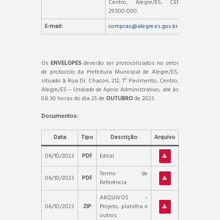
Centro, Alegre/ES, CEP:
29.500-000.
E-mail:
compras@alegre.es.gov.br
Os
ENVELOPES
deverão ser protocolizados no setor
de protocolo da Prefeitura Municipal de Alegre/ES,
situado à Rua Dr. Chacon, 212, 1º Pavimento, Centro,
Alegre/ES – Unidade de Apoio Administrativo, até às
08:30 horas do dia 25 de
OUTUBRO
de 2023.
Documentos:
Data
Tipo
Descrição
Arquivo
06/10/2023
PDF
Edital
Termo de
06/10/2023
PDF
Referência
ARQUIVOS –
06/10/2023
ZIP
Projeto, planilha e
outros