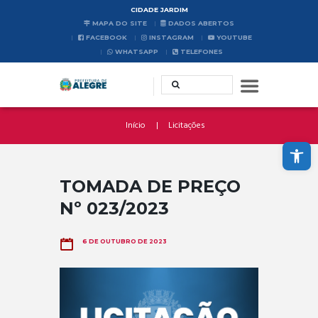
CIDADE JARDIM
MAPA DO SITE
DADOS ABERTOS
FACEBOOK
INSTAGRAM
YOUTUBE
WHATSAPP
TELEFONES
Início
Licitações
Abrir a barra de ferramentas
TOMADA DE PREÇO
Nº 023/2023
6 DE OUTUBRO DE 2023