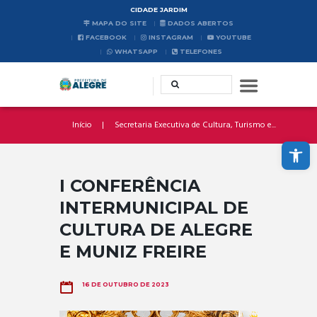
CIDADE JARDIM
MAPA DO SITE
DADOS ABERTOS
FACEBOOK
INSTAGRAM
YOUTUBE
WHATSAPP
TELEFONES
Início
Secretaria Executiva de Cultura, Turismo e...
Abrir a barra de ferramentas
I CONFERÊNCIA
INTERMUNICIPAL DE
CULTURA DE ALEGRE
E MUNIZ FREIRE
16 DE OUTUBRO DE 2023