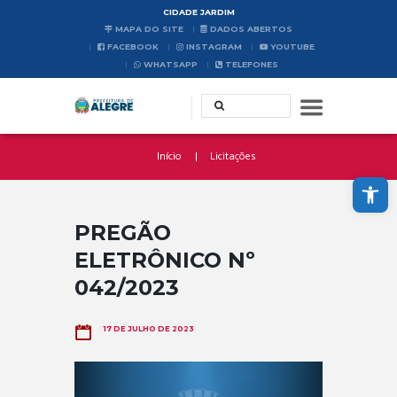
CIDADE JARDIM
MAPA DO SITE
DADOS ABERTOS
FACEBOOK
INSTAGRAM
YOUTUBE
WHATSAPP
TELEFONES
Início
Licitações
Abrir a barra de ferramentas
PREGÃO
ELETRÔNICO Nº
042/2023
17 DE JULHO DE 2023