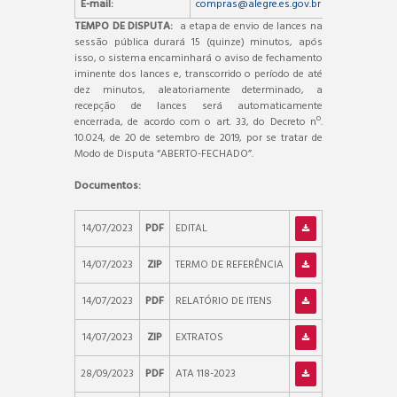
E-mail:
compras@alegre.es.gov.br
TEMPO DE DISPUTA:
a etapa de envio de lances na
sessão pública durará 15 (quinze) minutos, após
isso, o sistema encaminhará o aviso de fechamento
iminente dos lances e, transcorrido o período de até
dez minutos, aleatoriamente determinado, a
recepção de lances será automaticamente
encerrada, de acordo com o art. 33, do Decreto nº.
10.024, de 20 de setembro de 2019, por se tratar de
Modo de Disputa “ABERTO-FECHADO”.
Documentos:
14/07/2023
PDF
EDITAL
14/07/2023
ZIP
TERMO DE REFERÊNCIA
14/07/2023
PDF
RELATÓRIO DE ITENS
14/07/2023
ZIP
EXTRATOS
28/09/2023
PDF
ATA 118-2023