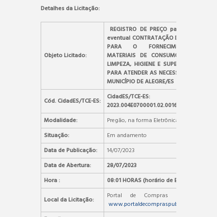
Detalhes da Licitação:
REGISTRO DE PREÇO para futura e
eventual CONTRATAÇÃO DE EMPRESA
PARA O FORNECIMENTO DE
Objeto Licitado:
MATERIAIS DE CONSUMO DO TIPO
LIMPEZA, HIGIENE E SUPERMERCADO,
PARA ATENDER AS NECESSIDADES DO
MUNICÍPIO DE ALEGRE/ES .
CidadES/TCE-ES:
Cód. CidadES/TCE-ES:
2023.004E0700001.02.0016
Modalidade:
Pregão, na forma Eletrônica
Situação:
Em andamento
Data de Publicação:
14/07/2023
Data de Abertura:
28/07/2023
Hora :
08:01 HORAS (horário de Brasília)
Portal de Compras Públicas –
Local da Licitação:
www.portaldecompraspublicas.com.br