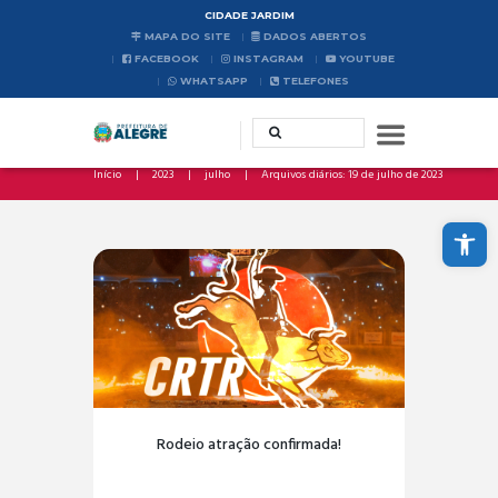
CIDADE JARDIM
MAPA DO SITE
DADOS ABERTOS
FACEBOOK
INSTAGRAM
YOUTUBE
WHATSAPP
TELEFONES
Início
2023
julho
Arquivos diários: 19 de julho de 2023
Abrir a barra de ferramentas
Rodeio atração confirmada!