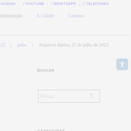
TAGRAM
YOUTUBE
WHATSAPP
TELEFONES
ministração
A Cidade
Contatos
023
julho
Arquivos diários: 21 de julho de 2023
Abrir a barra de ferramentas
BUSCAR
CATEGORIAS