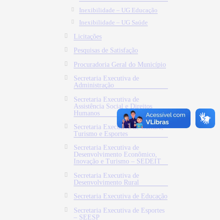
Inexibilidade – UG Educação
Inexibilidade – UG Saúde
Licitações
Pesquisas de Satisfação
Procuradoria Geral do Município
Secretaria Executiva de
Administração
Secretaria Executiva de
Assistência Social e Direitos
Humanos
Secretaria Executiva de Cultura,
Turismo e Esportes
Secretaria Executiva de
Desenvolvimento Econômico,
Inovação e Turismo – SEDEIT
Secretaria Executiva de
Desenvolvimento Rural
Secretaria Executiva de Educação
Secretaria Executiva de Esportes
– SEESP