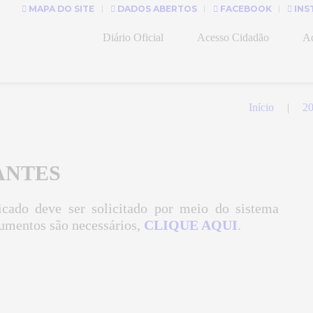
MAPA DO SITE
DADOS ABERTOS
FACEBOOK
INS
Diário Oficial
Acesso Cidadão
Ad
Início
2
ANTES
ficado deve ser solicitado por meio do sistema
cumentos são necessários,
CLIQUE AQUI
.