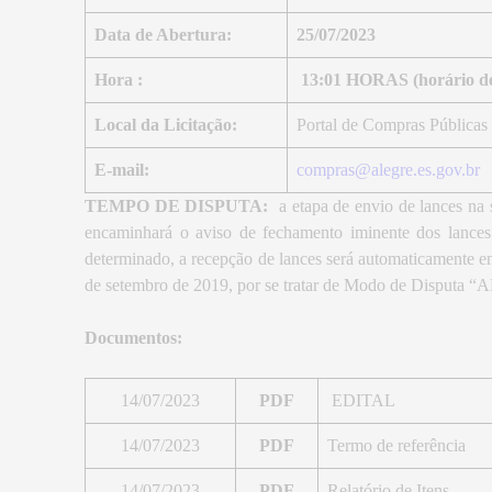
Data de Abertura:
25/07/2023
Hora :
13:01 HORAS (horário de 
Local da Licitação:
Portal de Compras Públicas
E-mail:
compras@alegre.es.gov.br
TEMPO DE DISPUTA:
a etapa de envio de lances na s
encaminhará o aviso de fechamento iminente dos lances 
determinado, a recepção de lances será automaticamente en
de setembro de 2019, por se tratar de Modo de Dispu
Documentos:
14/07/2023
PDF
EDITAL
14/07/2023
PDF
Termo de referência
14/07/2023
PDF
Relatório de Itens