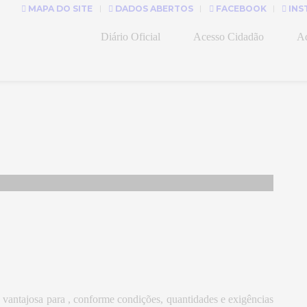
MAPA DO SITE
DADOS ABERTOS
FACEBOOK
INS
Diário Oficial
Acesso Cidadão
Ad
s vantajosa para , conforme condições, quantidades e exigências