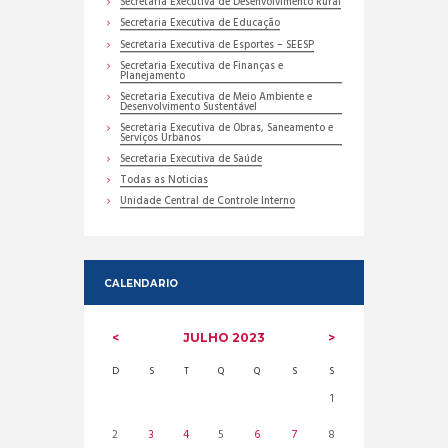
Secretaria Executiva de Desenvolvimento Rural
Secretaria Executiva de Educação
Secretaria Executiva de Esportes – SEESP
Secretaria Executiva de Finanças e
Planejamento
Secretaria Executiva de Meio Ambiente e
Desenvolvimento Sustentável
Secretaria Executiva de Obras, Saneamento e
Serviços Urbanos
Secretaria Executiva de Saúde
Todas as Noticias
Unidade Central de Controle Interno
CALENDARIO
JULHO
2023
D
S
T
Q
Q
S
S
1
2
3
4
5
6
7
8