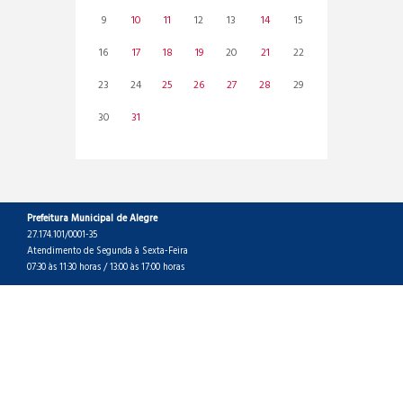
9
10
11
12
13
14
15
16
17
18
19
20
21
22
23
24
25
26
27
28
29
30
31
Prefeitura Municipal de Alegre
27.174.101/0001-35
Atendimento de Segunda à Sexta-Feira
07:30 às 11:30 horas / 13:00 às 17:00 horas