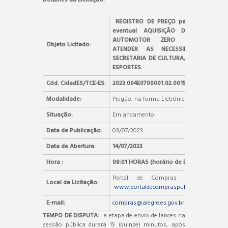
REGISTRO DE PREÇO para futura e
eventual AQUISIÇÃO DE VEÍCULO
AUTOMOTOR ZERO KM PARA
Objeto Licitado:
ATENDER AS NECESSIDADES DA
SECRETARIA DE CULTURA, TURISMO E
ESPORTES.
Cód. CidadES/TCE-ES:
2023.004E0700001.02.0015
Modalidade:
Pregão, na forma Eletrônica
Situação:
Em andamento
Data de Publicação:
03/07/2023
Data de Abertura:
14/07/2023
Hora :
08:01 HORAS (horário de Brasília)
Portal de Compras Públicas –
Local da Licitação:
www.portaldecompraspublicas.com.br
E-mail:
compras@alegre.es.gov.br
TEMPO DE DISPUTA:
a etapa de envio de lances na
sessão pública durará 15 (quinze) minutos, após