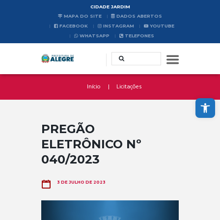
CIDADE JARDIM
MAPA DO SITE
DADOS ABERTOS
FACEBOOK
INSTAGRAM
YOUTUBE
WHATSAPP
TELEFONES
Início
Licitações
Abrir a barra de ferramentas
PREGÃO
ELETRÔNICO Nº
040/2023
3 DE JULHO DE 2023