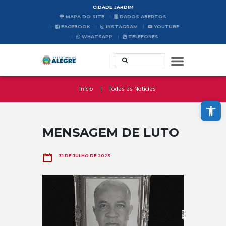
CIDADE JARDIM
MAPA DO SITE
DADOS ABERTOS
FACEBOOK
INSTAGRAM
YOUTUBE
WHATSAPP
TELEFONES
Início
Todas as Noticias
Abrir a barra de ferramentas
MENSAGEM DE LUTO
31 DE JULHO DE 2023