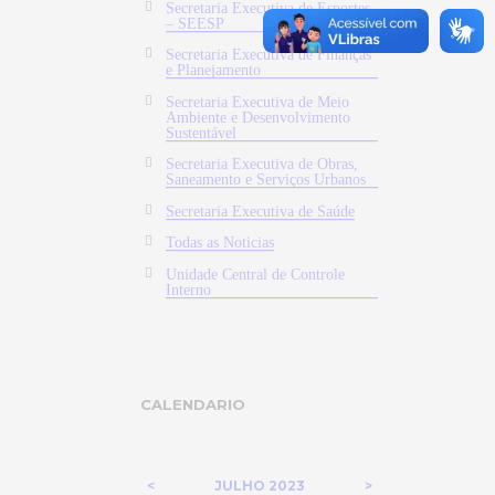
Secretaria Executiva de Esportes
– SEESP
Secretaria Executiva de Finanças
e Planejamento
Secretaria Executiva de Meio
Ambiente e Desenvolvimento
Sustentável
Secretaria Executiva de Obras,
Saneamento e Serviços Urbanos
Secretaria Executiva de Saúde
Todas as Noticias
Unidade Central de Controle
Interno
CALENDARIO
JULHO
2023