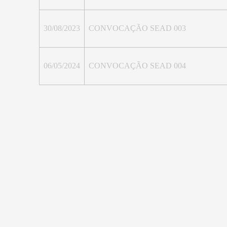
30/08/2023
CONVOCAÇÃO SEAD 003
06/05/2024
CONVOCAÇÃO SEAD 004
Prefeitura Municipal de Alegre
27.174.101/0001-35
Atendimento de Segunda à Sexta-Feira
07:30 às 11:30 horas / 13:00 às 17:00 horas