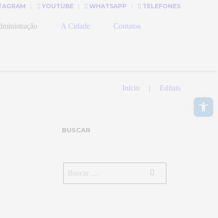
TAGRAM
YOUTUBE
WHATSAPP
TELEFONES
ministração
A Cidade
Contatos
Início
Editais
Abrir a barra de ferramentas
BUSCAR