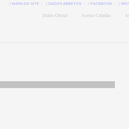
MAPA DO SITE
DADOS ABERTOS
FACEBOOK
INS
Diário Oficial
Acesso Cidadão
Ad