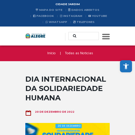
CIDADE JARDIM
MAPA DO SITE
DADOS ABERTOS
FACEBOOK
INSTAGRAM
YOUTUBE
WHATSAPP
TELEFONES
Início
Todas as Noticias
Abrir a barra de ferramentas
DIA INTERNACIONAL
DA SOLIDARIEDADE
HUMANA
20 DE DEZEMBRO DE 2022