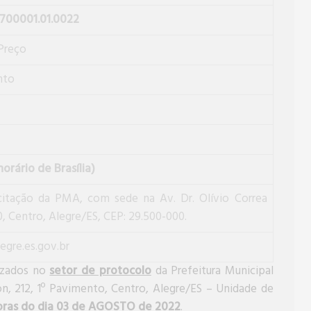
700001.01.0022
Preço
nto
orário de Brasília)
citação da PMA, com sede na Av. Dr. Olívio Correa
, Centro, Alegre/ES, CEP: 29.500-000.
gre.es.gov.br
izados no
setor de protocolo
da Prefeitura Municipal
on, 212, 1º Pavimento, Centro, Alegre/ES – Unidade de
horas do dia 03 de AGOSTO de 2022
.