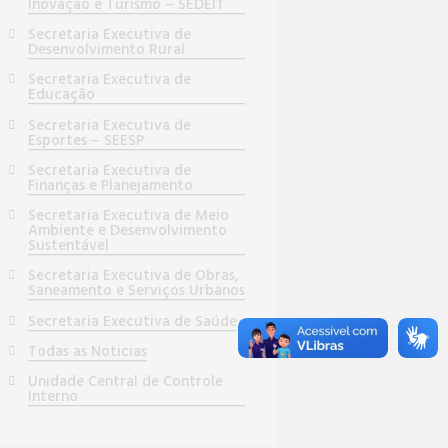
Inovação e Turismo – SEDEIT
Secretaria Executiva de
Desenvolvimento Rural
Secretaria Executiva de
Educação
Secretaria Executiva de
Esportes – SEESP
Secretaria Executiva de
Finanças e Planejamento
Secretaria Executiva de Meio
Ambiente e Desenvolvimento
Sustentável
Secretaria Executiva de Obras,
Saneamento e Serviços Urbanos
Secretaria Executiva de Saúde
Todas as Noticias
Unidade Central de Controle
Interno