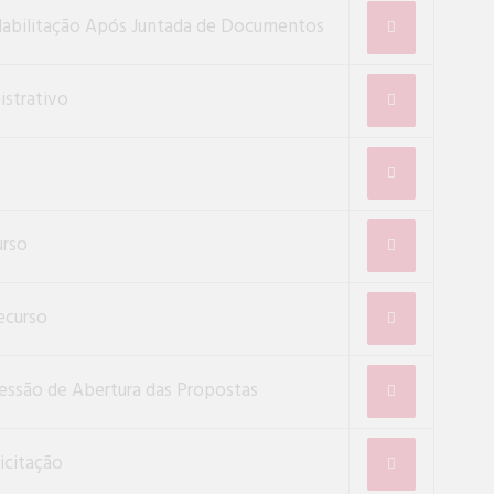
Habilitação Após Juntada de Documentos
istrativo
urso
recurso
essão de Abertura das Propostas
icitação