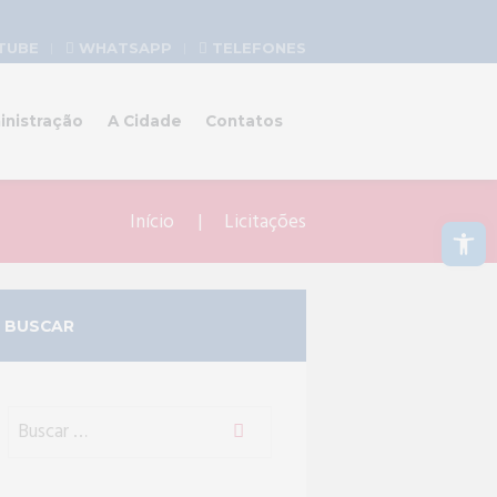
TUBE
WHATSAPP
TELEFONES
inistração
A Cidade
Contatos
Abrir a barra de ferramentas
Início
Licitações
BUSCAR