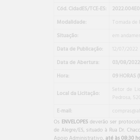
Cód. CidadES/TCE-ES:
2022.004E0
Modalidade:
Tomada de 
Situação:
em andame
Data de Publicação:
12/07/2022
Data de Abertura:
03/08/2022
Hora:
09 HORAS (h
Setor de Li
Local da Licitação:
Pedrosa, 520
E-mail:
compras@ale
Os
ENVELOPES
deverão ser protocol
de Alegre/ES, situado à Rua Dr. Chac
Apoio Administrativo,
até às 08:30 