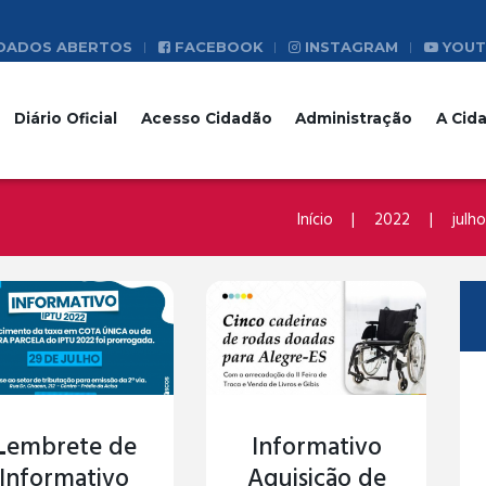
DADOS ABERTOS
FACEBOOK
INSTAGRAM
YOUT
Diário Oficial
Acesso Cidadão
Administração
A Cid
Início
2022
julho
𝗟embrete de
Informativo
Informativo
Aquisição de