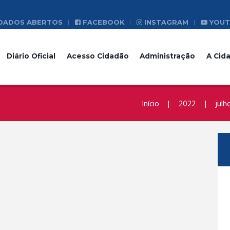
DADOS ABERTOS
FACEBOOK
INSTAGRAM
YOUT
Diário Oficial
Acesso Cidadão
Administração
A Cid
Início
2022
julh