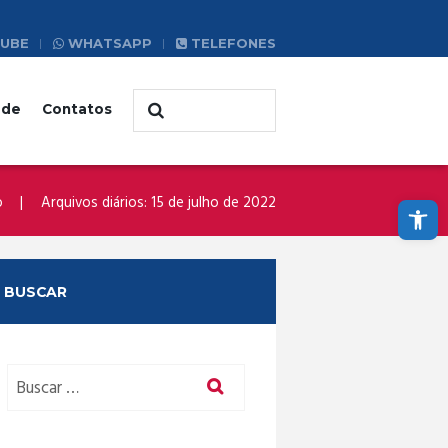
UBE
WHATSAPP
TELEFONES
ade
Contatos
Abrir a barra de ferramentas
o
Arquivos diários: 15 de julho de 2022
BUSCAR