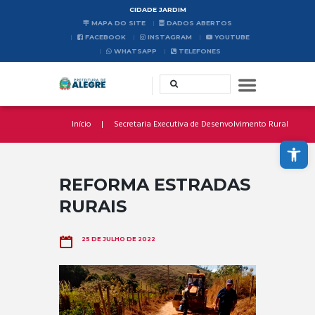
CIDADE JARDIM
MAPA DO SITE
DADOS ABERTOS
FACEBOOK
INSTAGRAM
YOUTUBE
WHATSAPP
TELEFONES
Início
Secretaria Executiva de Desenvolvimento Rural
Abrir a barra de ferramentas
REFORMA ESTRADAS
RURAIS
25 DE JULHO DE 2022