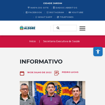
CIDADE JARDIM
MAPA DO SITE
DADOS ABERTOS
FACEBOOK
INSTAGRAM
YOUTUBE
WHATSAPP
TELEFONES
Início
Secretaria Executiva de Saúde
Abrir a barra de ferramentas
INFORMATIVO
PEDRO LUCAS
18 DE JULHO DE 2022