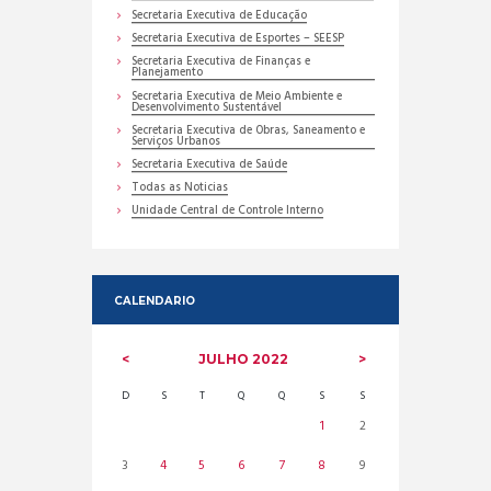
Secretaria Executiva de Educação
Secretaria Executiva de Esportes – SEESP
Secretaria Executiva de Finanças e
Planejamento
Secretaria Executiva de Meio Ambiente e
Desenvolvimento Sustentável
Secretaria Executiva de Obras, Saneamento e
Serviços Urbanos
Secretaria Executiva de Saúde
Todas as Noticias
Unidade Central de Controle Interno
CALENDARIO
JULHO
2022
D
S
T
Q
Q
S
S
1
2
3
4
5
6
7
8
9