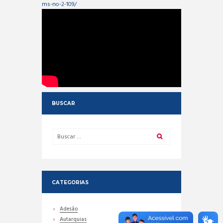
ms-no-2-109/
BUSCAR
CATEGORIAS
Adesão
Autarquias