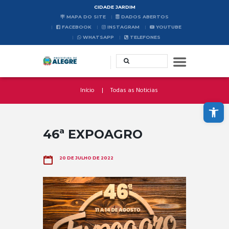
CIDADE JARDIM
MAPA DO SITE
DADOS ABERTOS
FACEBOOK
INSTAGRAM
YOUTUBE
WHATSAPP
TELEFONES
Início
Todas as Noticias
Abrir a barra de ferramentas
46ª EXPOAGRO
20 DE JULHO DE 2022