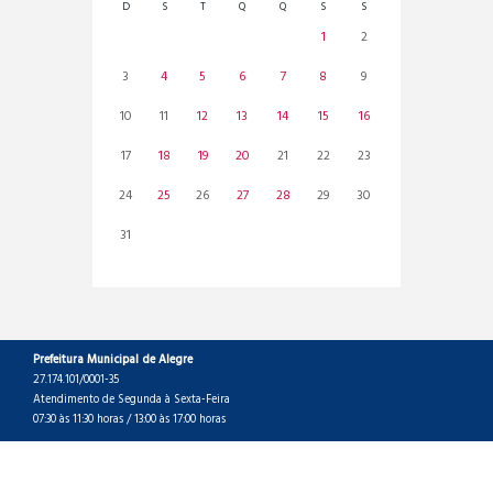
D
S
T
Q
Q
S
S
1
2
3
4
5
6
7
8
9
10
11
12
13
14
15
16
17
18
19
20
21
22
23
24
25
26
27
28
29
30
31
Prefeitura Municipal de Alegre
27.174.101/0001-35
Atendimento de Segunda à Sexta-Feira
07:30 às 11:30 horas / 13:00 às 17:00 horas