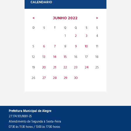
CALENDARIO
JUNHO
2022
D
S
T
Q
Q
S
S
1
2
3
4
5
6
7
8
9
10
11
12
13
14
15
16
17
18
19
20
21
22
23
24
25
26
27
28
29
30
Prefeitura Municipal de Alegre
27.174.101/0001-35
Atendimento de Segunda à Sexta-Feira
07:30 às 11:30 horas / 13:00 às 17:00 horas