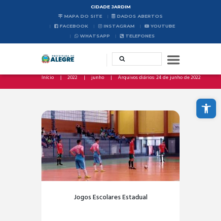
CIDADE JARDIM
MAPA DO SITE
DADOS ABERTOS
FACEBOOK
INSTAGRAM
YOUTUBE
WHATSAPP
TELEFONES
Início
2022
junho
Arquivos diários: 24 de junho de 2022
Abrir a barra de ferramentas
Jogos Escolares Estadual