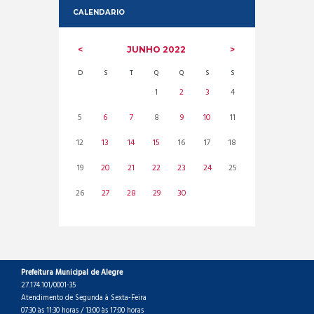
CALENDARIO
JUNHO
2022
D
S
T
Q
Q
S
S
1
2
3
4
5
6
7
8
9
10
11
12
13
14
15
16
17
18
19
20
21
22
23
24
25
26
27
28
29
30
Prefeitura Municipal de Alegre
27.174.101/0001-35
Atendimento de Segunda à Sexta-Feira
07:30 às 11:30 horas / 13:00 às 17:00 horas