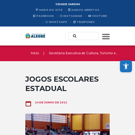
CIDADE JARDIM
MAPA DO SITE
DADOS ABERTOS
FACEBOOK
INSTAGRAM
YOUTUBE
WHATSAPP
TELEFONES
Início
Secretaria Executiva de Cultura, Turismo e...
Abrir a barra de ferramentas
JOGOS ESCOLARES
ESTADUAL
24 DE JUNHO DE 2022