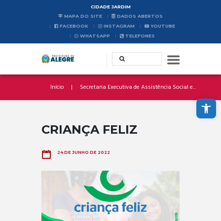
CIDADE JARDIM
MAPA DO SITE
DADOS ABERTOS
FACEBOOK
INSTAGRAM
YOUTUBE
WHATSAPP
TELEFONES
Início
Secretaria Executiva de Assistência Social e...
Abrir a barra de ferramentas
CRIANÇA FELIZ
24 DE JUNHO DE 2022