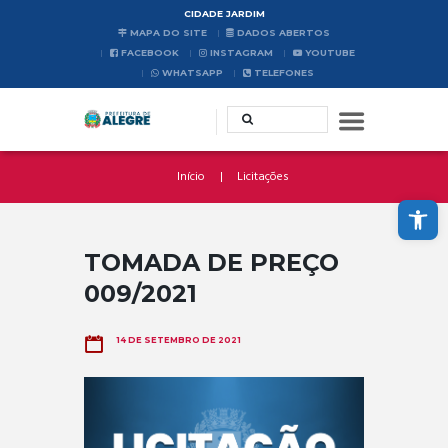
CIDADE JARDIM
MAPA DO SITE
DADOS ABERTOS
FACEBOOK
INSTAGRAM
YOUTUBE
WHATSAPP
TELEFONES
Início
Licitações
Abrir a barra de ferramentas
TOMADA DE PREÇO
009/2021
14 DE SETEMBRO DE 2021