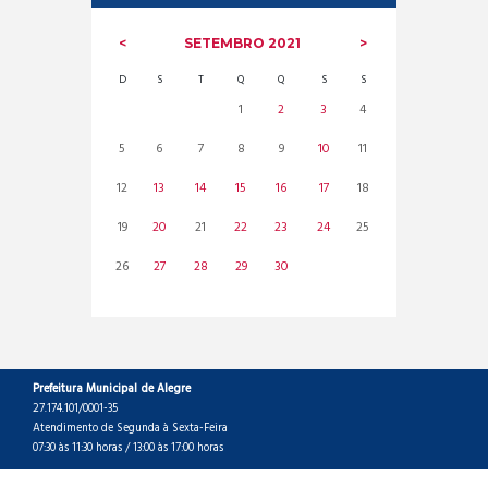
SETEMBRO
2021
D
S
T
Q
Q
S
S
1
2
3
4
5
6
7
8
9
10
11
12
13
14
15
16
17
18
19
20
21
22
23
24
25
26
27
28
29
30
Prefeitura Municipal de Alegre
27.174.101/0001-35
Atendimento de Segunda à Sexta-Feira
07:30 às 11:30 horas / 13:00 às 17:00 horas