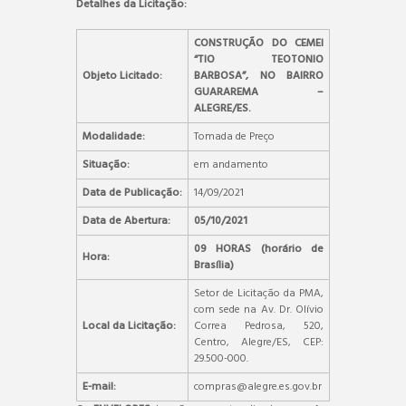
Detalhes da Licitação:
CONSTRUÇÃO DO CEMEI
“TIO TEOTONIO
Objeto Licitado:
BARBOSA”, NO BAIRRO
GUARAREMA –
ALEGRE/ES.
Modalidade:
Tomada de Preço
Situação:
em andamento
Data de Publicação:
14/09/2021
Data de Abertura:
05/10/2021
09 HORAS (horário de
Hora:
Brasília)
Setor de Licitação da PMA,
com sede na Av. Dr. Olívio
Local da Licitação:
Correa Pedrosa, 520,
Centro, Alegre/ES, CEP:
29.500-000.
E-mail:
compras@alegre.es.gov.br