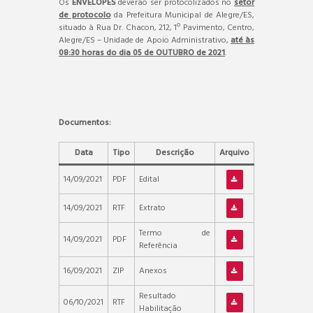
Os
ENVELOPES
deverão ser protocolizados no
setor
de protocolo
da Prefeitura Municipal de Alegre/ES,
situado à Rua Dr. Chacon, 212, 1º Pavimento, Centro,
Alegre/ES – Unidade de Apoio Administrativo,
até às
08:30 horas do dia 05 de OUTUBRO de 2021
.
Documentos:
Data
Tipo
Descrição
Arquivo
14/09/2021
PDF
Edital
14/09/2021
RTF
Extrato
Termo de
14/09/2021
PDF
Referência
16/09/2021
ZIP
Anexos
Resultado
06/10/2021
RTF
Habilitação