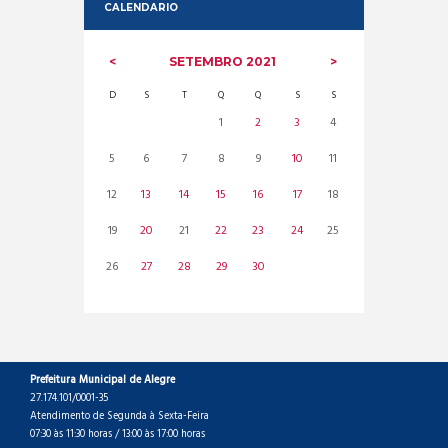
CALENDARIO
SETEMBRO
2021
D
S
T
Q
Q
S
S
1
2
3
4
5
6
7
8
9
10
11
12
13
14
15
16
17
18
19
20
21
22
23
24
25
26
27
28
29
30
Prefeitura Municipal de Alegre
27.174.101/0001-35
Atendimento de Segunda à Sexta-Feira
07:30 às 11:30 horas / 13:00 às 17:00 horas