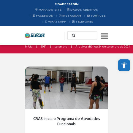
CIDADE JARDIM
MAPA DO SITE
DADOS ABERTOS
FACEBOOK
INSTAGRAM
YOUTUBE
WHATSAPP
TELEFONES
Início
2021
setembro
Arquivos diários: 24 de setembro de 2021
Abrir a barra de ferramentas
CRAS Inicia o Programa de Atividades
Funcionais