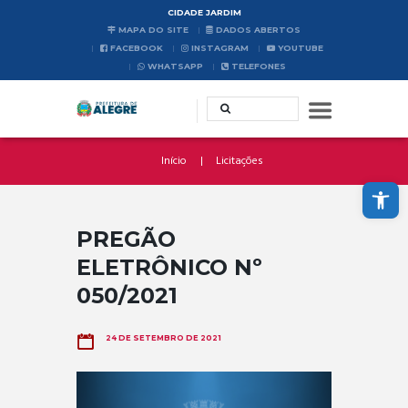
CIDADE JARDIM
MAPA DO SITE
DADOS ABERTOS
FACEBOOK
INSTAGRAM
YOUTUBE
WHATSAPP
TELEFONES
Início
Licitações
Abrir a barra de ferramentas
PREGÃO
ELETRÔNICO Nº
050/2021
24 DE SETEMBRO DE 2021