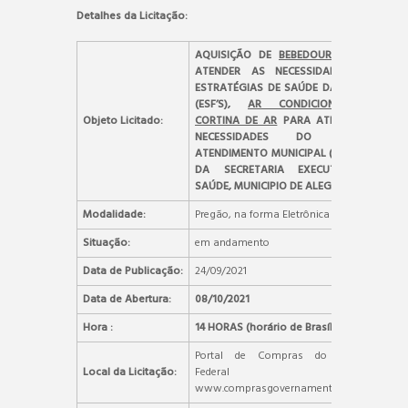
Detalhes da Licitação:
AQUISIÇÃO DE
BEBEDOUROS
PARA
ATENDER AS NECESSIDADES DAS
ESTRATÉGIAS DE SAÚDE DA FAMÍLIA
(ESF’S),
AR CONDICIONADO E
Objeto Licitado:
CORTINA DE AR
PARA ATENDER AS
NECESSIDADES DO PRONTO
ATENDIMENTO MUNICIPAL (PAM-24H)
DA SECRETARIA EXECUTIVA DE
SAÚDE, MUNICIPIO DE ALEGRE/ES.
Modalidade:
Pregão, na forma Eletrônica
Situação:
em andamento
Data de Publicação:
24/09/2021
Data de Abertura:
08/10/2021
Hora :
14 HORAS (horário de Brasília)
Portal de Compras do Governo
Local da Licitação:
Federal –
www.comprasgovernamentais.gov.br.