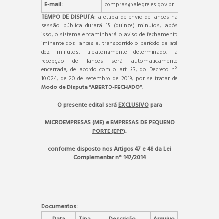
E-mail:
compras@alegre.es.gov.br
TEMPO DE DISPUTA
: a etapa de envio de lances na
sessão pública durará 15 (quinze) minutos, após
isso, o sistema encaminhará o aviso de fechamento
iminente dos lances e, transcorrido o período de até
dez minutos, aleatoriamente determinado, a
recepção de lances será automaticamente
encerrada, de acordo com o art. 33, do Decreto nº.
10.024, de 20 de setembro de 2019, por se tratar de
Modo de Disputa “ABERTO-FECHADO”
.
O presente edital será
EXCLUSIVO
para
MICROEMPRESAS (ME)
e
EMPRESAS DE PEQUENO
PORTE (EPP)
,
conforme disposto nos Artigos 47 e 48 da Lei
Complementar n° 147/2014
Documentos:
Data
Tipo
Descrição
Arquivo