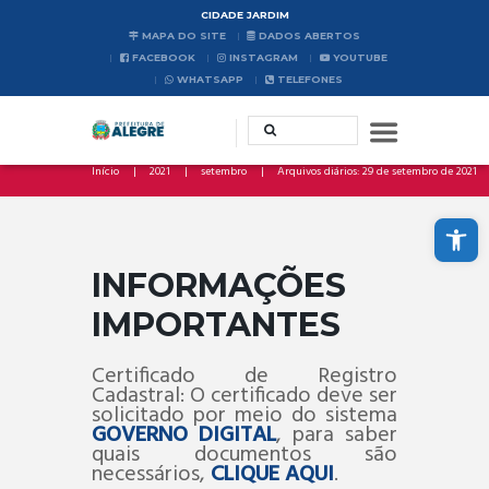
CIDADE JARDIM
MAPA DO SITE
DADOS ABERTOS
FACEBOOK
INSTAGRAM
YOUTUBE
WHATSAPP
TELEFONES
Início
2021
setembro
Arquivos diários: 29 de setembro de 2021
Abrir a barra de ferramentas
INFORMAÇÕES
IMPORTANTES
Certificado de Registro
Cadastral: O certificado deve ser
solicitado por meio do sistema
GOVERNO DIGITAL
, para saber
quais documentos são
necessários,
CLIQUE AQUI
.