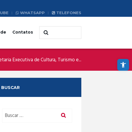
UBE
WHATSAPP
TELEFONES
ade
Contatos
Abrir a barra de ferramentas
etaria Executiva de Cultura, Turismo e...
BUSCAR